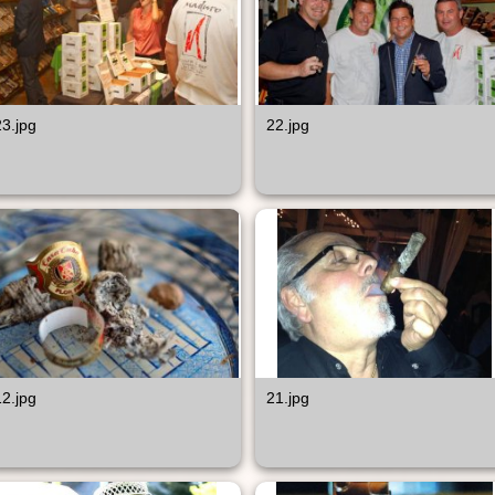
23.jpg
22.jpg
12.jpg
21.jpg