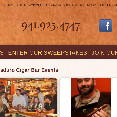
E MALL, 7386 S. TAMIAMI TRAIL, SARASOTA, (941) 925-4747, MO-WE 11-8, THU-SA
S
ENTER OUR SWEEPSTAKES
JOIN OU
aduro Cigar Bar Events